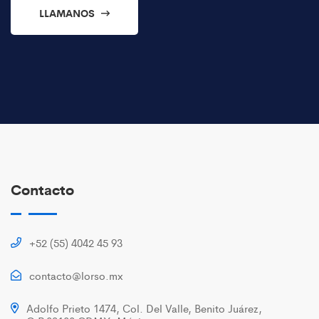
LLAMANOS
Contacto
+52 (55) 4042 45 93
contacto@lorso.mx
Adolfo Prieto 1474, Col. Del Valle, Benito Juárez,